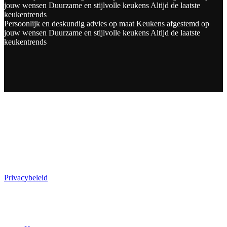
jouw wensen
Duurzame en stijlvolle keukens
Altijd de laatste
keukentrends
Persoonlijk en deskundig advies op maat
Keukens afgestemd op
jouw wensen
Duurzame en stijlvolle keukens
Altijd de laatste
keukentrends
SERVICE
Meest gestelde vragen
Privacybeleid
PAGINA'S