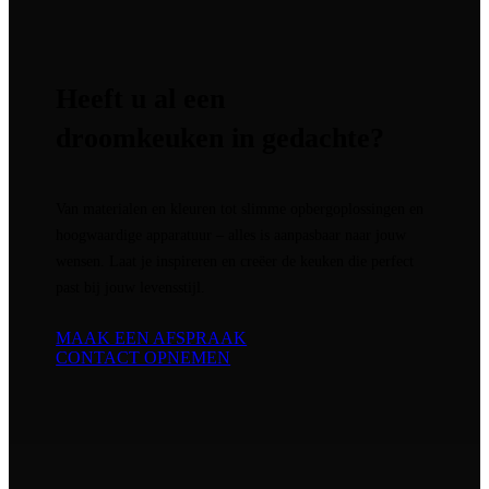
Heeft u al een
droomkeuken in gedachte?
Van materialen en kleuren tot slimme opbergoplossingen en
hoogwaardige apparatuur – alles is aanpasbaar naar jouw
wensen. Laat je inspireren en creëer de keuken die perfect
past bij jouw levensstijl.
MAAK EEN AFSPRAAK
CONTACT OPNEMEN