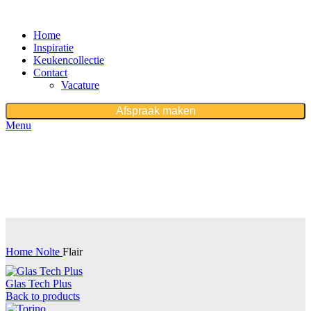
Home
Inspiratie
Keukencollectie
Contact
Vacature
Afspraak maken
Menu
First purchase with a 10% discount, use promo code:
WDPILLS23
10% discount, use promo code: WDPILLS23
Home
Nolte
Flair
Glas Tech Plus
Back to products