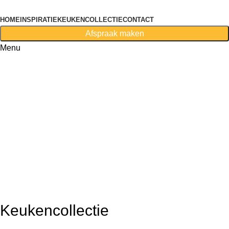
HOME
INSPIRATIE
KEUKENCOLLECTIE
CONTACT
Afspraak maken
Menu
First purchase with a 10% discount, use promo code:
WDPILLS23
10% discount, use promo code: WDPILLS23
Keukencollectie