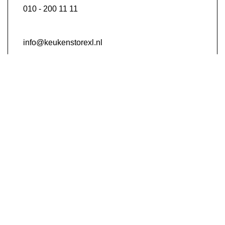
010 - 200 11 11
info@keukenstorexl.nl
Schinkelse baan 17, Capelle aan den IJssel
We zouden het enorm waarderen als u een review
achterlaat.
Laat een review achter