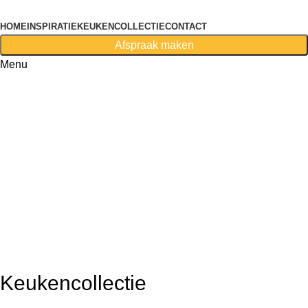
HOME
INSPIRATIE
KEUKENCOLLECTIE
CONTACT
Afspraak maken
Menu
First purchase with a 10% discount, use promo code:
WDPILLS23
10% discount, use promo code: WDPILLS23
Keukencollectie