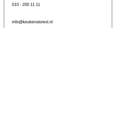
010 - 200 11 11
info@keukenstorexl.nl
Schinkelse baan 17, Capelle aan den IJssel
We zouden het enorm waarderen als u een review
achterlaat.
Laat een review achter