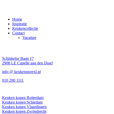
PAGINA'S
Home
Inspiratie
Keukencollectie
Contact
Vacature
CONTACT
Schinkelse Baan 17
2908 LE Capelle aan den IJssel
info @ keukenstorexl.nl
010 200 1111
IN DE BUURT
Keuken kopen Rotterdam
Keuken kopen Schiedam
Keuken kopen Vlaardingen
Keuken kopen Zwijndrecht