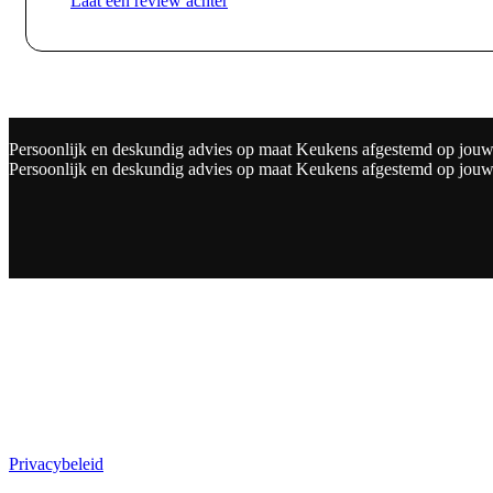
Laat een review achter
Persoonlijk en deskundig advies op maat
Keukens afgestemd op jou
Persoonlijk en deskundig advies op maat
Keukens afgestemd op jou
SERVICE
Meest gestelde vragen
Privacybeleid