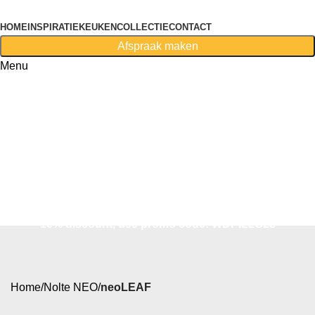
HOME
INSPIRATIE
KEUKENCOLLECTIE
CONTACT
Afspraak maken
Menu
First purchase with a 10% discount, use promo code:
WDPILLS23
10% discount, use promo code: WDPILLS23
Home
Nolte NEO
neoLEAF