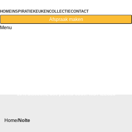
HOME
INSPIRATIE
KEUKENCOLLECTIE
CONTACT
Afspraak maken
Menu
First purchase with a 10% discount, use promo code:
WDPILLS23
10% discount, use promo code: WDPILLS23
Home
Nolte