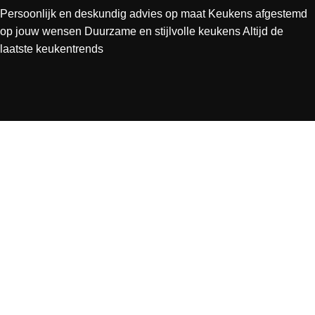
Persoonlijk en deskundig advies op maat
Keukens afgestemd
op jouw wensen
Duurzame en stijlvolle keukens
Altijd de
laatste keukentrends
SERVICE
PAGINA'S
Meest gestelde vragen
HOME
INSPIRATIE
KEUKENCOLLECTIE
CONTACT
Privacybeleid
IN DE BUURT
CONTACT
Schinkelse Baan 17