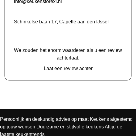
info@keukenstorexl.nl
Schinkelse baan 17, Capelle aan den IJssel
We zouden het enorm waarderen als u een review
achterlaat.
Laat een review achter
Persoonlijk en deskundig advies op maat
Keukens afgestemd
op jouw wensen
Duurzame en stijlvolle keukens
Altijd de
laatste keukentrends