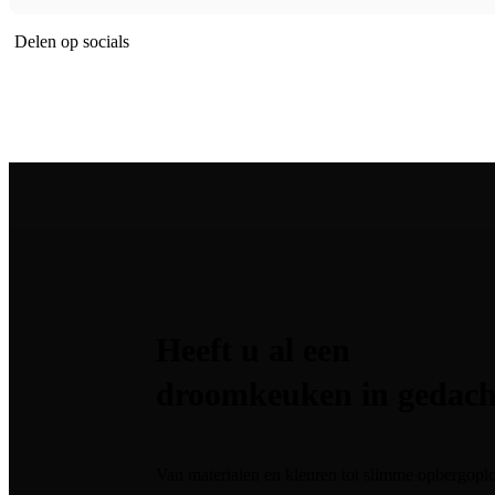
Delen op socials
Heeft u al een
droomkeuken in gedach
Van materialen en kleuren tot slimme opbergoplo