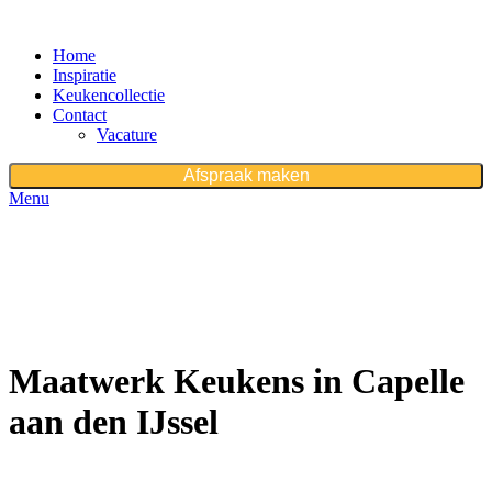
Home
Inspiratie
Keukencollectie
Contact
Vacature
Afspraak maken
Menu
First purchase with a 10% discount, use promo code:
WDPILLS23
10% discount, use promo code: WDPILLS23
Maatwerk Keukens in Capelle
aan den IJssel