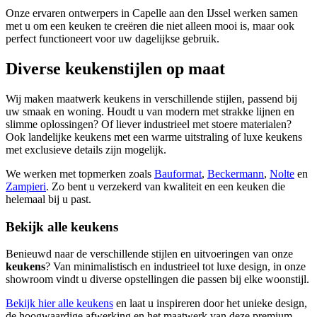
Onze ervaren ontwerpers in Capelle aan den IJssel werken samen
met u om een keuken te creëren die niet alleen mooi is, maar ook
perfect functioneert voor uw dagelijkse gebruik.
Diverse keukenstijlen op maat
Wij maken maatwerk keukens in verschillende stijlen, passend bij
uw smaak en woning. Houdt u van modern met strakke lijnen en
slimme oplossingen? Of liever industrieel met stoere materialen?
Ook landelijke keukens met een warme uitstraling of luxe keukens
met exclusieve details zijn mogelijk.
We werken met topmerken zoals
Bauformat
,
Beckermann
,
Nolte
en
Zampieri
. Zo bent u verzekerd van kwaliteit en een keuken die
helemaal bij u past.
Bekijk alle keukens
Benieuwd naar de verschillende stijlen en uitvoeringen van onze
keukens
? Van minimalistisch en industrieel tot luxe design, in onze
showroom vindt u diverse opstellingen die passen bij elke woonstijl.
Bekijk hier alle keukens
en laat u inspireren door het unieke design,
de hoogwaardige afwerking en het maatwerk van deze premium