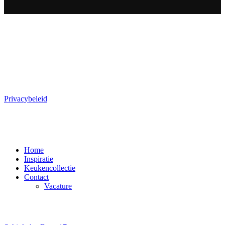
SERVICE
Meest gestelde vragen
Privacybeleid
PAGINA'S
Home
Inspiratie
Keukencollectie
Contact
Vacature
CONTACT