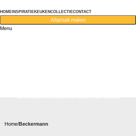
HOME
INSPIRATIE
KEUKENCOLLECTIE
CONTACT
Afspraak maken
Menu
First purchase with a 10% discount, use promo code:
WDPILLS23
10% discount, use promo code: WDPILLS23
Home
Beckermann