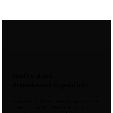
Heeft u al een
droomkeuken in gedachte?
Van materialen en kleuren tot slimme opbergoplossingen en
hoogwaardige apparatuur – alles is aanpasbaar naar jouw