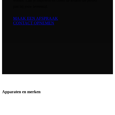
wensen. Laat je inspireren en creëer de keuken die perfect
past bij jouw levensstijl.
MAAK EEN AFSPRAAK
CONTACT OPNEMEN
Apparaten en merken