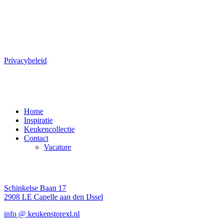
SERVICE
Meest gestelde vragen
Privacybeleid
PAGINA'S
Home
Inspiratie
Keukencollectie
Contact
Vacature
CONTACT
Schinkelse Baan 17
2908 LE Capelle aan den IJssel
info @ keukenstorexl.nl