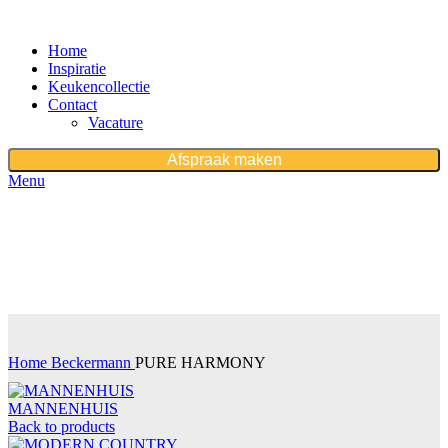
Home
Inspiratie
Keukencollectie
Contact
Vacature
Afspraak maken
Menu
First purchase with a 10% discount, use promo code:
WDPILLS23
10% discount, use promo code: WDPILLS23
Home
Beckermann
PURE HARMONY
MANNENHUIS
Back to products